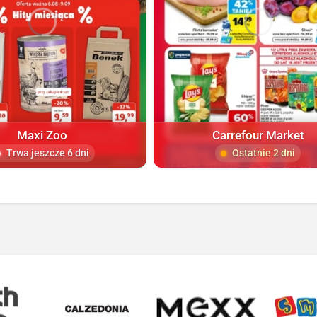
Maxi Zoo
Carrefour Market
Trwa jeszcze 6 dni
Ostatnie 2 dni