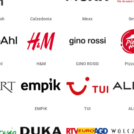
ish
Calzedonia
Mexx
Sm
hl
H&M
GINO ROSSI
Pizz
EMPiK
TUI
AL