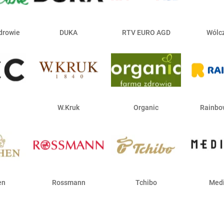
drowie
DUKA
RTV EURO AGD
Wólc
W.Kruk
Organic
Rainbo
en
Rossmann
Tchibo
Medi