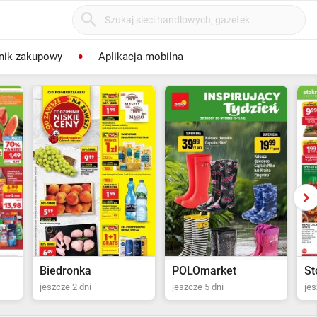
nik zakupowy
Aplikacja mobilna
POLOmarket
Stokrotka Supermarket
Ma
jeszcze 5 dni
jeszcze 6 dni
jes