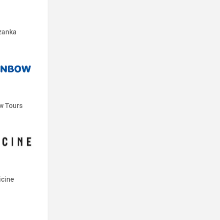
zanka
w Tours
cine