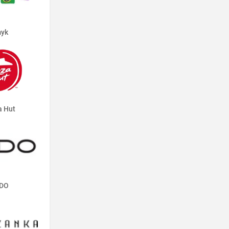
yk
a Hut
DO